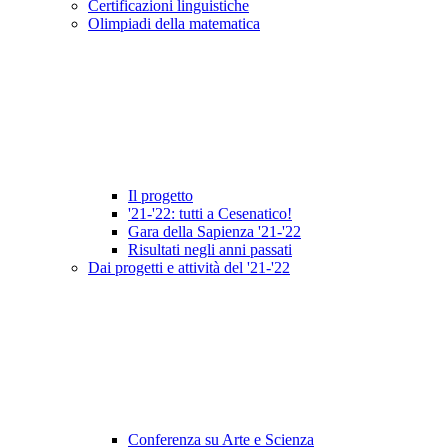
Certificazioni linguistiche
Olimpiadi della matematica
Il progetto
'21-'22: tutti a Cesenatico!
Gara della Sapienza '21-'22
Risultati negli anni passati
Dai progetti e attività del '21-'22
Conferenza su Arte e Scienza