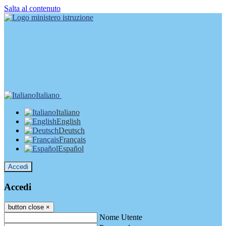
Salta al contenuto
Italiano
Italiano
English
Deutsch
Français
Español
Accedi
Accedi
button close
×
Nome Utente