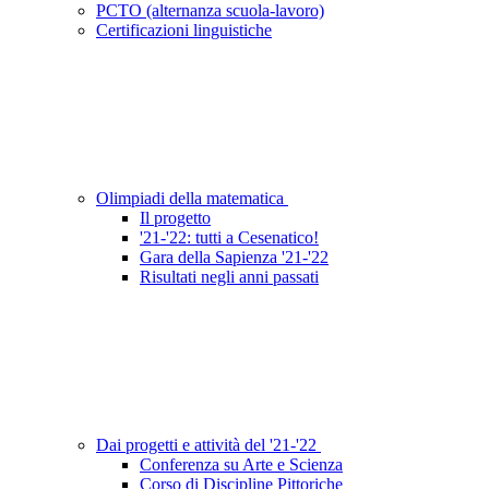
PCTO (alternanza scuola-lavoro)
Certificazioni linguistiche
Olimpiadi della matematica
Il progetto
'21-'22: tutti a Cesenatico!
Gara della Sapienza '21-'22
Risultati negli anni passati
Dai progetti e attività del '21-'22
Conferenza su Arte e Scienza
Corso di Discipline Pittoriche