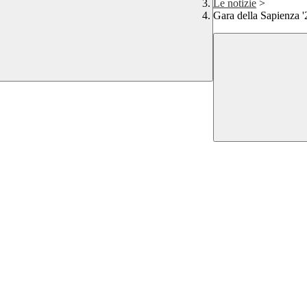
Le notizie
>
Gara della Sapienza '