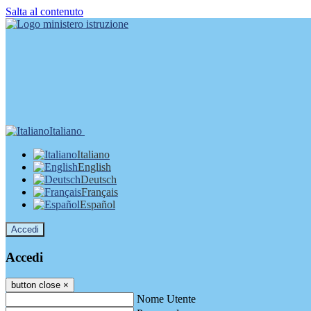
Salta al contenuto
Italiano
Italiano
English
Deutsch
Français
Español
Accedi
Accedi
button close
×
Nome Utente