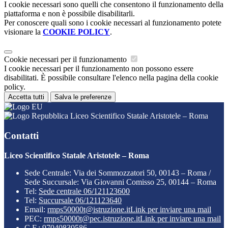
I cookie necessari sono quelli che consentono il funzionamento della
piattaforma e non è possibile disabilitarli.
Per conoscere quali sono i cookie necessari al funzionamento potete
visionare la
COOKIE POLICY
.
Cookie necessari per il funzionamento
I cookie necessari per il funzionamento non possono essere
disabilitati. È possibile consultare l'elenco nella pagina della cookie
policy.
Accetta tutti
Salva le preferenze
Liceo Scientifico Statale Aristotele – Roma
Contatti
Liceo Scientifico Statale Aristotele – Roma
Sede Centrale: Via dei Sommozzatori 50, 00143 – Roma /
Sede Succursale: Via Giovanni Comisso 25, 00144 – Roma
Tel:
Sede centrale 06/121123600
Tel:
Succursale 06/121123640
Email:
rmps50000t@istruzione.it
Link per inviare una mail
PEC:
rmps50000t@pec.istruzione.it
Link per inviare una mail
C.F.: 97040830586