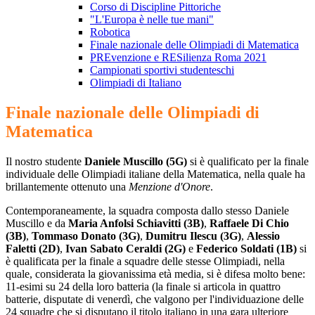
Corso di Discipline Pittoriche
"L'Europa è nelle tue mani"
Robotica
Finale nazionale delle Olimpiadi di Matematica
PREvenzione e RESilienza Roma 2021
Campionati sportivi studenteschi
Olimpiadi di Italiano
Finale nazionale delle Olimpiadi di
Matematica
Il nostro studente
Daniele Muscillo (5G)
si è qualificato per la finale
individuale delle Olimpiadi italiane della Matematica, nella quale ha
brillantemente ottenuto una
Menzione d'Onore
.
Contemporaneamente, la squadra composta dallo stesso Daniele
Muscillo e da
Maria Anfolsi Schiavitti (3B)
,
Raffaele Di Chio
(3B)
,
Tommaso Donato (3G)
,
Dumitru Ilescu (3G)
,
Alessio
Faletti (2D)
,
Ivan Sabato Ceraldi (2G)
e
Federico Soldati (1B)
si
è qualificata per la finale a squadre delle stesse Olimpiadi, nella
quale, considerata la giovanissima età media, si è difesa molto bene:
11-esimi su 24 della loro batteria (la finale si articola in quattro
batterie, disputate di venerdì, che valgono per l'individuazione delle
24 squadre che si disputano il titolo italiano in una gara ulteriore