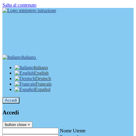
Salta al contenuto
Italiano
Italiano
English
Deutsch
Français
Español
Accedi
Accedi
button close
×
Nome Utente