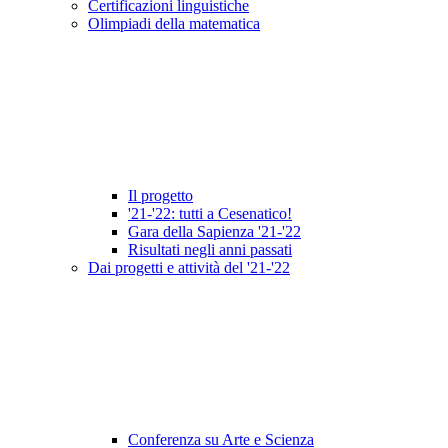
Certificazioni linguistiche
Olimpiadi della matematica
Il progetto
'21-'22: tutti a Cesenatico!
Gara della Sapienza '21-'22
Risultati negli anni passati
Dai progetti e attività del '21-'22
Conferenza su Arte e Scienza