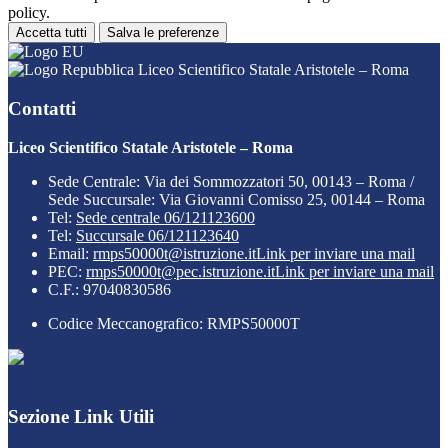
policy.
Accetta tutti
Salva le preferenze
Liceo Scientifico Statale Aristotele – Roma
Contatti
Liceo Scientifico Statale Aristotele – Roma
Sede Centrale: Via dei Sommozzatori 50, 00143 – Roma /
Sede Succursale: Via Giovanni Comisso 25, 00144 – Roma
Tel:
Sede centrale 06/121123600
Tel:
Succursale 06/121123640
Email:
rmps50000t@istruzione.it
Link per inviare una mail
PEC:
rmps50000t@pec.istruzione.it
Link per inviare una mail
C.F.: 97040830586
Codice Meccanografico: RMPS50000T
Sezione Link Utili