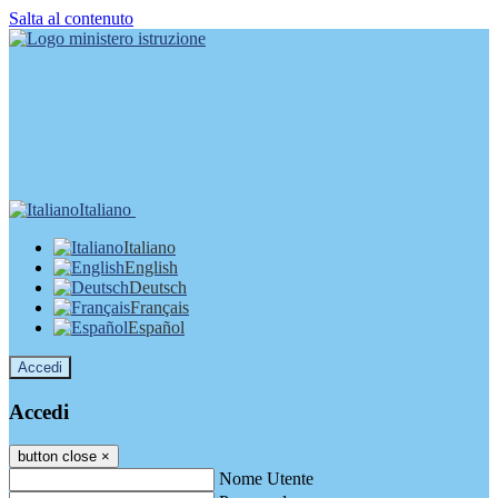
Salta al contenuto
Italiano
Italiano
English
Deutsch
Français
Español
Accedi
Accedi
button close
×
Nome Utente