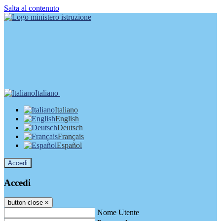
Salta al contenuto
Italiano
Italiano
English
Deutsch
Français
Español
Accedi
Accedi
button close
×
Nome Utente