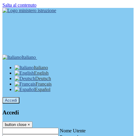
Salta al contenuto
Italiano
Italiano
English
Deutsch
Français
Español
Accedi
Accedi
button close
×
Nome Utente