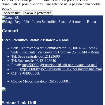
disabilitati. È possibile consultare l'elenco nella pagina della cookie
policy.
Accetta tutti
Salva le preferenze
Liceo Scientifico Statale Aristotele – Roma
Contatti
Liceo Scientifico Statale Aristotele – Roma
Sede Centrale: Via dei Sommozzatori 50, 00143 – Roma /
Sede Succursale: Via Giovanni Comisso 25, 00144 – Roma
Tel:
Sede centrale 06/121123600
Tel:
Succursale 06/121123640
Email:
rmps50000t@istruzione.it
Link per inviare una mail
PEC:
rmps50000t@pec.istruzione.it
Link per inviare una mail
C.F.: 97040830586
Codice Meccanografico: RMPS50000T
Sezione Link Utili