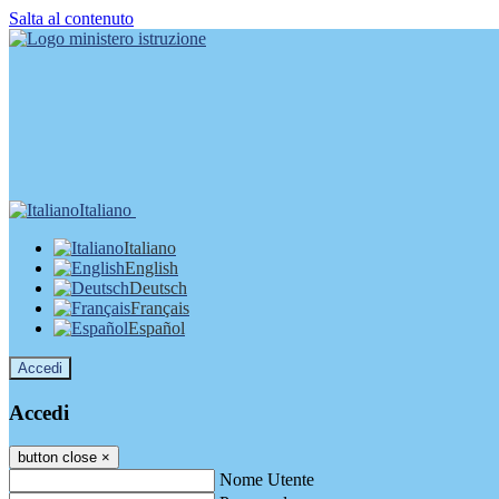
Salta al contenuto
Italiano
Italiano
English
Deutsch
Français
Español
Accedi
Accedi
button close
×
Nome Utente