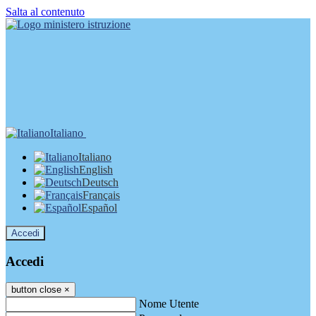
Salta al contenuto
Italiano
Italiano
English
Deutsch
Français
Español
Accedi
Accedi
button close
×
Nome Utente