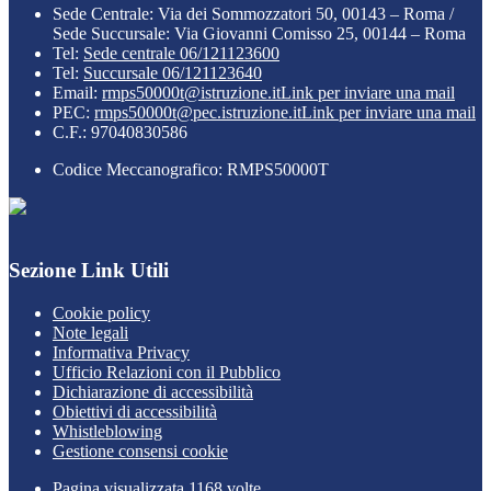
Sede Centrale: Via dei Sommozzatori 50, 00143 – Roma /
Sede Succursale: Via Giovanni Comisso 25, 00144 – Roma
Tel:
Sede centrale 06/121123600
Tel:
Succursale 06/121123640
Email:
rmps50000t@istruzione.it
Link per inviare una mail
PEC:
rmps50000t@pec.istruzione.it
Link per inviare una mail
C.F.: 97040830586
Codice Meccanografico: RMPS50000T
Sezione Link Utili
Cookie policy
Note legali
Informativa Privacy
Ufficio Relazioni con il Pubblico
Dichiarazione di accessibilità
Obiettivi di accessibilità
Whistleblowing
Gestione consensi cookie
Pagina visualizzata
1168
volte