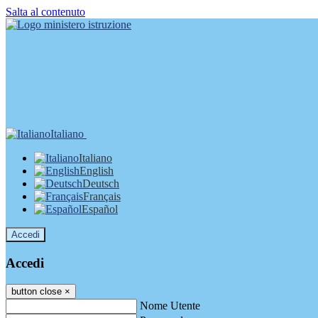
Salta al contenuto
Italiano
Italiano
English
Deutsch
Français
Español
Accedi
Accedi
button close
×
Nome Utente