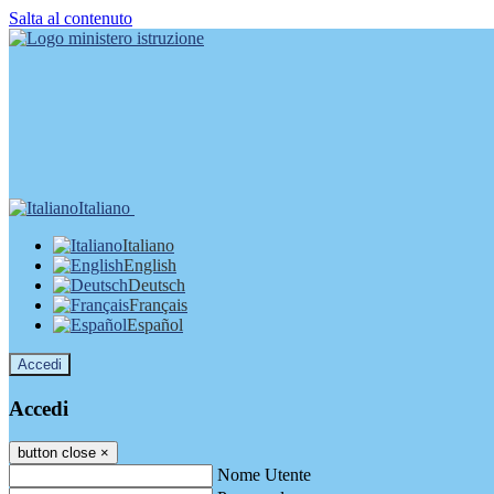
Salta al contenuto
Italiano
Italiano
English
Deutsch
Français
Español
Accedi
Accedi
button close
×
Nome Utente