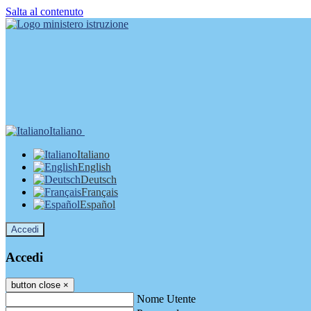
Salta al contenuto
Italiano
Italiano
English
Deutsch
Français
Español
Accedi
Accedi
button close
×
Nome Utente