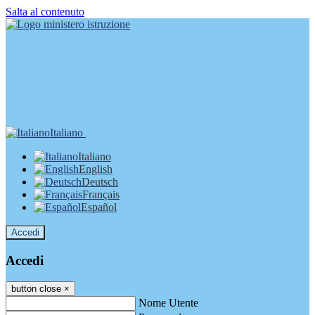
Salta al contenuto
Italiano
Italiano
English
Deutsch
Français
Español
Accedi
Accedi
button close
×
Nome Utente