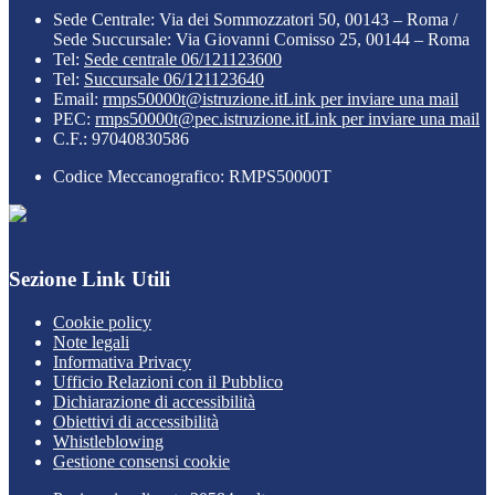
Sede Centrale: Via dei Sommozzatori 50, 00143 – Roma /
Sede Succursale: Via Giovanni Comisso 25, 00144 – Roma
Tel:
Sede centrale 06/121123600
Tel:
Succursale 06/121123640
Email:
rmps50000t@istruzione.it
Link per inviare una mail
PEC:
rmps50000t@pec.istruzione.it
Link per inviare una mail
C.F.: 97040830586
Codice Meccanografico: RMPS50000T
Sezione Link Utili
Cookie policy
Note legali
Informativa Privacy
Ufficio Relazioni con il Pubblico
Dichiarazione di accessibilità
Obiettivi di accessibilità
Whistleblowing
Gestione consensi cookie