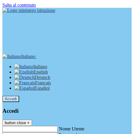
Salta al contenuto
Italiano
Italiano
English
Deutsch
Français
Español
Accedi
Accedi
button close
×
Nome Utente