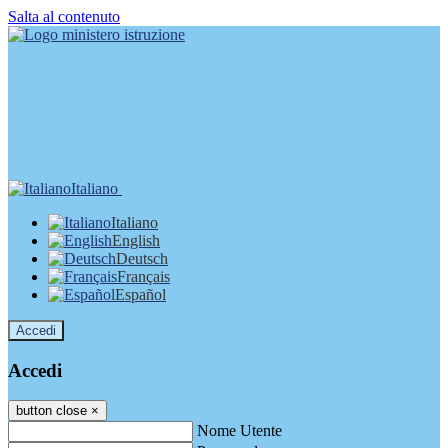
Salta al contenuto
Italiano
Italiano
English
Deutsch
Français
Español
Accedi
Accedi
button close
×
Nome Utente