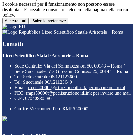
I cookie necessari per il funzionamento non possono essere
disabilitati. È possibile consultare l'elenco nella pagina della cookie
policy.
Accetta tutti
Salva le preferenze
Liceo Scientifico Statale Aristotele – Roma
Contatti
Liceo Scientifico Statale Aristotele – Roma
Sede Centrale: Via dei Sommozzatori 50, 00143 – Roma /
Sede Succursale: Via Giovanni Comisso 25, 00144 – Roma
Tel:
Sede centrale 06/121123600
Tel:
Succursale 06/121123640
Email:
rmps50000t@istruzione.it
Link per inviare una mail
PEC:
rmps50000t@pec.istruzione.it
Link per inviare una mail
C.F.: 97040830586
Codice Meccanografico: RMPS50000T