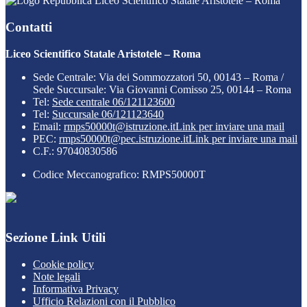
Liceo Scientifico Statale Aristotele – Roma
Contatti
Liceo Scientifico Statale Aristotele – Roma
Sede Centrale: Via dei Sommozzatori 50, 00143 – Roma /
Sede Succursale: Via Giovanni Comisso 25, 00144 – Roma
Tel:
Sede centrale 06/121123600
Tel:
Succursale 06/121123640
Email:
rmps50000t@istruzione.it
Link per inviare una mail
PEC:
rmps50000t@pec.istruzione.it
Link per inviare una mail
C.F.: 97040830586
Codice Meccanografico: RMPS50000T
Sezione Link Utili
Cookie policy
Note legali
Informativa Privacy
Ufficio Relazioni con il Pubblico