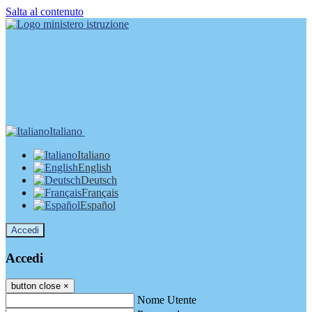
Salta al contenuto
Italiano
Italiano
English
Deutsch
Français
Español
Accedi
Accedi
button close
×
Nome Utente