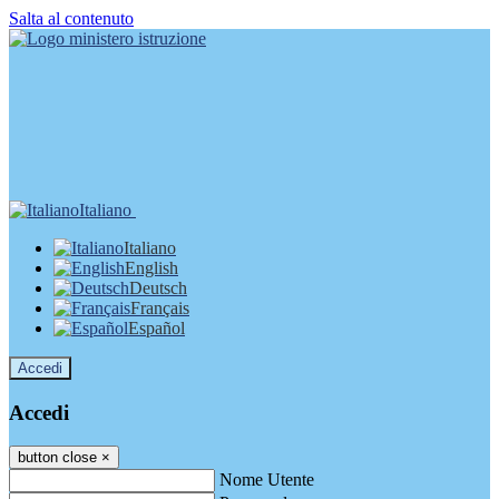
Salta al contenuto
Italiano
Italiano
English
Deutsch
Français
Español
Accedi
Accedi
button close
×
Nome Utente