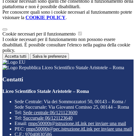
I cookie necessari sono quelli che consentono il funzionamento della
piattaforma e non è possibile disabilitarli.
Per conoscere quali sono i cookie necessari al funzionamento potete
visionare la
COOKIE POLICY
.
Cookie necessari per il funzionamento
I cookie necessari per il funzionamento non possono essere
disabilitati. È possibile consultare l'elenco nella pagina della cookie
policy.
Accetta tutti
Salva le preferenze
Liceo Scientifico Statale Aristotele – Roma
Contatti
Liceo Scientifico Statale Aristotele – Roma
Sede Centrale: Via dei Sommozzatori 50, 00143 – Roma /
Sede Succursale: Via Giovanni Comisso 25, 00144 – Roma
Tel:
Sede centrale 06/121123600
Tel:
Succursale 06/121123640
Email:
rmps50000t@istruzione.it
Link per inviare una mail
PEC:
rmps50000t@pec.istruzione.it
Link per inviare una mail
C.F.: 97040830586