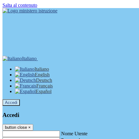
Salta al contenuto
Italiano
Italiano
English
Deutsch
Français
Español
Accedi
Accedi
button close
×
Nome Utente