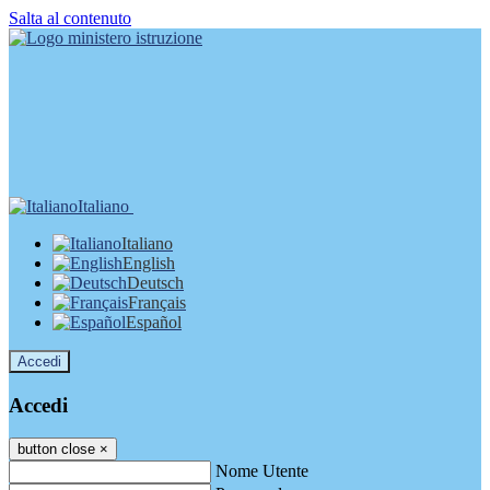
Salta al contenuto
Italiano
Italiano
English
Deutsch
Français
Español
Accedi
Accedi
button close
×
Nome Utente