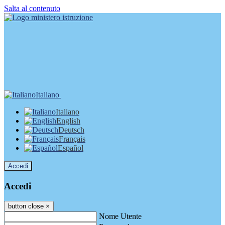
Salta al contenuto
Italiano
Italiano
English
Deutsch
Français
Español
Accedi
Accedi
button close
×
Nome Utente