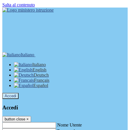
Salta al contenuto
Italiano
Italiano
English
Deutsch
Français
Español
Accedi
Accedi
button close
×
Nome Utente