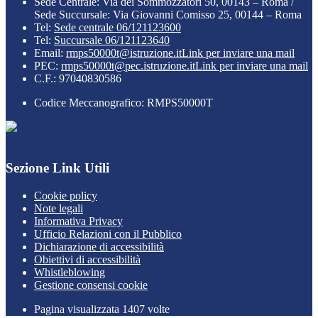
Sede Centrale: Via dei Sommozzatori 50, 00143 – Roma /
Sede Succursale: Via Giovanni Comisso 25, 00144 – Roma
Tel:
Sede centrale 06/121123600
Tel:
Succursale 06/121123640
Email:
rmps50000t@istruzione.it
Link per inviare una mail
PEC:
rmps50000t@pec.istruzione.it
Link per inviare una mail
C.F.: 97040830586
Codice Meccanografico: RMPS50000T
Sezione Link Utili
Cookie policy
Note legali
Informativa Privacy
Ufficio Relazioni con il Pubblico
Dichiarazione di accessibilità
Obiettivi di accessibilità
Whistleblowing
Gestione consensi cookie
Pagina visualizzata
1407
volte