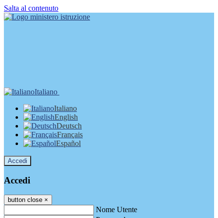
Salta al contenuto
Italiano
Italiano
English
Deutsch
Français
Español
Accedi
Accedi
button close
×
Nome Utente