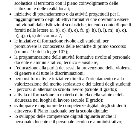
scolastica al territorio con il pieno coinvolgimento delle
istituzioni e delle realtà locali;
iniziative di potenziamento e da attività progettuali per il
raggiungimento degli obiettivi formativi che dovranno essere
individuati dalle istituzioni scolastiche, tenendo conto di quelli
forniti nelle lettere a), b), c), d), e), f), g), h), i), l), m), n), o),
p), q), r), s) del comma 7;
le iniziative di formazione rivolte agli studenti, per
promuovere la conoscenza delle tecniche di primo soccorso
(comma 10 della legge 107);
la programmazione delle attività formative rivolte al personale
docente e amministrativo, tecnico e ausiliare;
l’educazione alla parità dei sessi, la prevenzione della violenza
di genere e di tutte le discriminazioni;
percorsi formativi e iniziative diretti all’orientamento e alla
valorizzazione del merito scolastico e dei talenti degli studenti;
i percorsi di alternanza scuola-lavoro (scuole II grado);
attività di formazione in materia di tutela della salute e della
sicurezza nei luoghi di lavoro (scuole II grado);
sviluppare e migliorare le competenze digitali degli studenti
attraverso il Piano nazionale per la scuola digitale;
lo sviluppo delle competenze digitali riguarda anche il
personale docente e il personale tecnico e amministrativo;