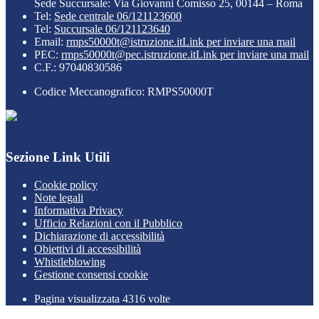
Sede Succursale: Via Giovanni Comisso 25, 00144 – Roma
Tel:
Sede centrale 06/121123600
Tel:
Succursale 06/121123640
Email:
rmps50000t@istruzione.it
Link per inviare una mail
PEC:
rmps50000t@pec.istruzione.it
Link per inviare una mail
C.F.: 97040830586
Codice Meccanografico: RMPS50000T
Sezione Link Utili
Cookie policy
Note legali
Informativa Privacy
Ufficio Relazioni con il Pubblico
Dichiarazione di accessibilità
Obiettivi di accessibilità
Whistleblowing
Gestione consensi cookie
Pagina visualizzata
4316
volte