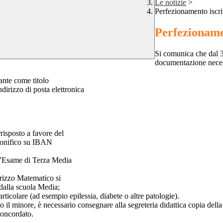
Le notizie
>
Perfezionamento iscri
Perfezionamen
Si comunica che dal 30
documentazione necessa
ante come titolo
zzo di posta elettronica
risposto a favore del
 bonifico su IBAN
all’Esame di Terza Media
dirizzo Matematico si
 dalla scuola Media;
rticolare (ad esempio epilessia, diabete o altre patologie).
dato il minore, è necessario consegnare alla segreteria didattica copia d
concordato.