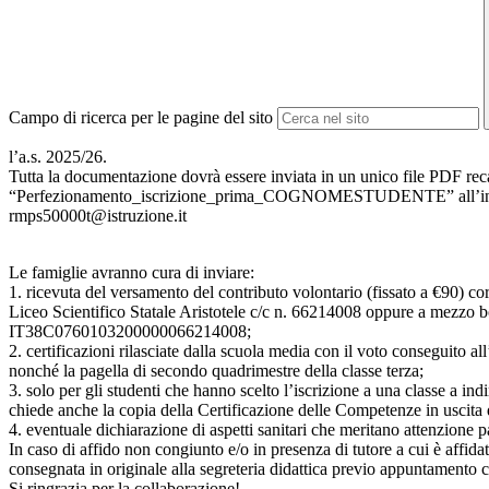
Campo di ricerca per le pagine del sito
l’a.s. 2025/26.
Tutta la documentazione dovrà essere inviata in un unico file PDF rec
“Perfezionamento_iscrizione_prima_COGNOMESTUDENTE” all’indiri
rmps50000t@istruzione.it
Le famiglie avranno cura di inviare:
1. ricevuta del versamento del contributo volontario (fissato a €90) cor
Liceo Scientifico Statale Aristotele c/c n. 66214008 oppure a mezzo
IT38C0760103200000066214008;
2. certificazioni rilasciate dalla scuola media con il voto conseguito 
nonché la pagella di secondo quadrimestre della classe terza;
3. solo per gli studenti che hanno scelto l’iscrizione a una classe a in
chiede anche la copia della Certificazione delle Competenze in uscita
4. eventuale dichiarazione di aspetti sanitari che meritano attenzione pa
In caso di affido non congiunto e/o in presenza di tutore a cui è affi
consegnata in originale alla segreteria didattica previo appuntamento 
Si ringrazia per la collaborazione!