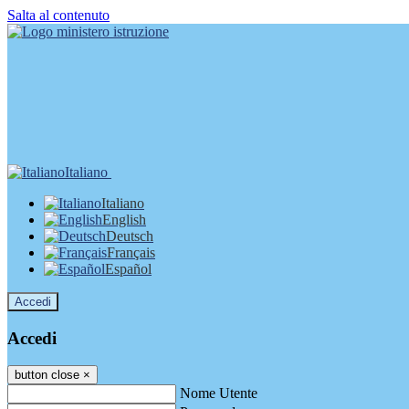
Salta al contenuto
Italiano
Italiano
English
Deutsch
Français
Español
Accedi
Accedi
button close
×
Nome Utente