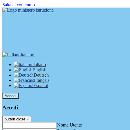
Salta al contenuto
Italiano
Italiano
English
Deutsch
Français
Español
Accedi
Accedi
button close
×
Nome Utente