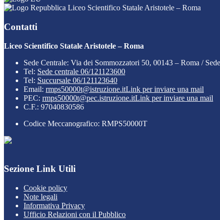
Liceo Scientifico Statale Aristotele – Roma
Contatti
Liceo Scientifico Statale Aristotele – Roma
Sede Centrale: Via dei Sommozzatori 50, 00143 – Roma / Sed
Tel:
Sede centrale 06/121123600
Tel:
Succursale 06/121123640
Email:
rmps50000t@istruzione.it
Link per inviare una mail
PEC:
rmps50000t@pec.istruzione.it
Link per inviare una mail
C.F.: 97040830586
Codice Meccanografico: RMPS50000T
Sezione Link Utili
Cookie policy
Note legali
Informativa Privacy
Ufficio Relazioni con il Pubblico