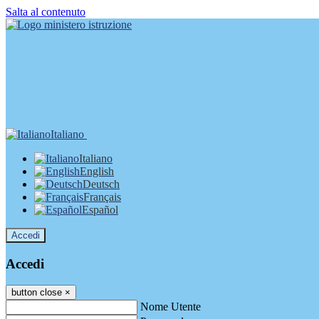
Salta al contenuto
Italiano
Italiano
English
Deutsch
Français
Español
Accedi
Accedi
button close
×
Nome Utente