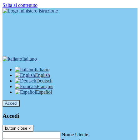
Salta al contenuto
Italiano
Italiano
English
Deutsch
Français
Español
Accedi
Accedi
button close
×
Nome Utente