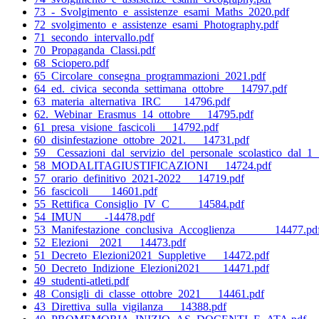
73_-_Svolgimento_e_assistenze_esami_Maths_2020.pdf
72_svolgimento_e_assistenze_esami_Photography.pdf
71_secondo_intervallo.pdf
70_Propaganda_Classi.pdf
68_Sciopero.pdf
65_Circolare_consegna_programmazioni_2021.pdf
64_ed._civica_seconda_settimana_ottobre___14797.pdf
63_materia_alternativa_IRC____14796.pdf
62._Webinar_Erasmus_14_ottobre___14795.pdf
61_presa_visione_fascicoli___14792.pdf
60_disinfestazione_ottobre_2021.___14731.pdf
59__Cessazioni_dal_servizio_del_personale_scolastico_dal_1
58_MODALITAGIUSTIFICAZIONI___14724.pdf
57_orario_definitivo_2021-2022___14719.pdf
56_fascicoli____14601.pdf
55_Rettifica_Consiglio_IV_C_____14584.pdf
54_IMUN____-14478.pdf
53_Manifestazione_conclusiva_Accoglienza_______14477.pd
52_Elezioni__2021___14473.pdf
51_Decreto_Elezioni2021_Suppletive___14472.pdf
50_Decreto_Indizione_Elezioni2021____14471.pdf
49_studenti-atleti.pdf
48_Consigli_di_classe_ottobre_2021___14461.pdf
43_Direttiva_sulla_vigilanza___14388.pdf