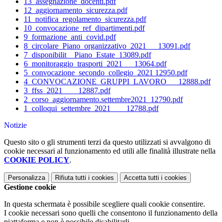
13_assegnazione_docenti.pdf
12_aggiornamento_sicurezza.pdf
11_notifica_regolamento_sicurezza.pdf
10_convocazione_ref_dipartimenti.pdf
9_formazione_anti_covid.pdf
8_circolare_Piano_organizzativo_2021___13091.pdf
7_disponibilit__Piano_Estate_13089.pdf
6_monitoraggio_trasporti_2021___13064.pdf
5_convocazione_secondo_collegio_2021 12950.pdf
4_CONVOCAZIONE_GRUPPI_LAVORO___12888.pdf
3_ffss_2021____12887.pdf
2_corso_aggiornamento.settembre2021_12790.pdf
1_colloqui_settembre_2021____12788.pdf
Notizie
Questo sito o gli strumenti terzi da questo utilizzati si avvalgono di
cookie necessari al funzionamento ed utili alle finalità illustrate nella
COOKIE POLICY
.
Personalizza
Rifiuta tutti
i cookies
Accetta tutti
i cookies
Gestione cookie
In questa schermata è possibile scegliere quali cookie consentire.
I cookie necessari sono quelli che consentono il funzionamento della
piattaforma e non è possibile disabilitarli.