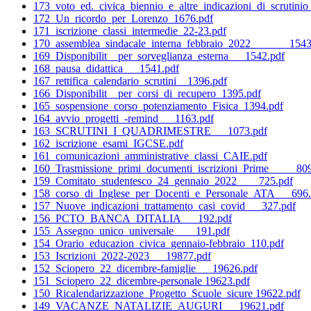
173_voto_ed._civica_biennio_e_altre_indicazioni_di_scrutini
172_Un_ricordo_per_Lorenzo_1676.pdf
171_iscrizione_classi_intermedie_22-23.pdf
170_assemblea_sindacale_interna_febbraio_2022_______1543
169_Disponibilit__per_sorveglianza_esterna___1542.pdf
168_pausa_didattica___1541.pdf
167_rettifica_calendario_scrutini__1396.pdf
166_Disponibilit__per_corsi_di_recupero_1395.pdf
165_sospensione_corso_potenziamento_Fisica_1394.pdf
164_avvio_progetti_-remind___1163.pdf
163_SCRUTINI_I_QUADRIMESTRE___1073.pdf
162_iscrizione_esami_IGCSE.pdf
161_comunicazioni_amministrative_classi_CAIE.pdf
160_Trasmissione_primi_documenti_iscrizioni_Prime_____809
159_Comitato_studentesco_24_gennaio_2022____725.pdf
158_corso_di_Inglese_per_Docenti_e_Personale_ATA___696.
157_Nuove_indicazioni_trattamento_casi_covid___327.pdf
156_PCTO_BANCA_DITALIA___192.pdf
155_Assegno_unico_universale____191.pdf
154_Orario_educazion_civica_gennaio-febbraio_110.pdf
153_Iscrizioni_2022-2023___19877.pdf
152_Sciopero_22_dicembre-famiglie___19626.pdf
151_Sciopero_22_dicembre-personale 19623.pdf
150_Ricalendarizzazione_Progetto_Scuole_sicure 19622.pdf
149_VACANZE_NATALIZIE_AUGURI___19621.pdf