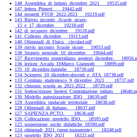
148_Assemblea_di_istituto_dicembre_2021___19535.pdf
147_lettera_Pinneri____19442.pdf
144_progetti_PTOF_2022-2023___19219.pdf
143_Rinvio_incontri_-Scuole_sicure-
_15_e_17_dicembre____19218.pdf
142_di_recupero_dicembre___19118.pdf
141_Collegio_dicembre___19113.pdf
140_Olimpiadi_di_Fisica__circolari.pdf
139_rinvio_incontro_Scuole_sicure___19053.pdf
138_Siopero_generale_10_dicembre___19044.pdf
137_Ricevimento_pomeridiano_genitori_dicembre.___18956.p
136_lezioni_Arcadu_DiMarco_Giannotti____18899.pdf
135_10_dicembre-famiglie___18739.pdf
134_Sciopero_10_dicembre-docenti_e_ATA_18738.pdf
133_Comitato_studentesco_9_dicembre_2021____18737.pdf
132_chiusura_scuola_as_2021-2022___18729.pdf
131_Sottoscrizione_Ipotesi_Contrattazione_istituto___18640.p
130_Modello_autorizzazione_IDO__18639.pdf
129_Assemblea_sindacale_territoriale___18638.pdf
128_Olimpiadi_di_Italiano.___18637.pdf
127_SAPIENZA-PCTO.____18636.pdf
126_Collocazione_sportello_IDO.___18595.pdf
125_sospensione_uscite_didattiche_18590.pdf
124_olimpiadi_2021. (amm trasparente)____18248.pdf
123_sportello_IDO_2021____18222.pdf