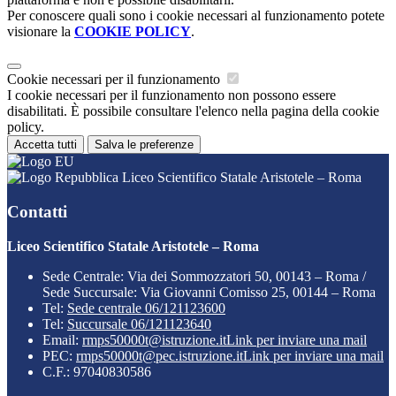
Per conoscere quali sono i cookie necessari al funzionamento potete
visionare la
COOKIE POLICY
.
Cookie necessari per il funzionamento
I cookie necessari per il funzionamento non possono essere
disabilitati. È possibile consultare l'elenco nella pagina della cookie
policy.
Accetta tutti
Salva le preferenze
Liceo Scientifico Statale Aristotele – Roma
Contatti
Liceo Scientifico Statale Aristotele – Roma
Sede Centrale: Via dei Sommozzatori 50, 00143 – Roma /
Sede Succursale: Via Giovanni Comisso 25, 00144 – Roma
Tel:
Sede centrale 06/121123600
Tel:
Succursale 06/121123640
Email:
rmps50000t@istruzione.it
Link per inviare una mail
PEC:
rmps50000t@pec.istruzione.it
Link per inviare una mail
C.F.: 97040830586