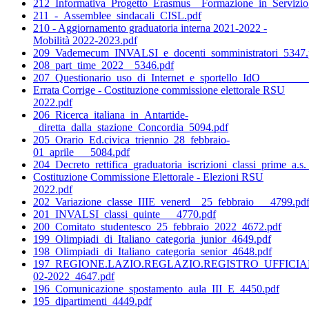
212_Informativa_Progetto_Erasmus__Formazione_in_Servizio
211_-_Assemblee_sindacali_CISL.pdf
210 - Aggiornamento graduatoria interna 2021-2022 -
Mobilità 2022-2023.pdf
209_Vademecum_INVALSI_e_docenti_somministratori_5347.
208_part_time_2022__5346.pdf
207_Questionario_uso_di_Internet_e_sportello_IdO________
Errata Corrige - Costituzione commissione elettorale RSU
2022.pdf
206_Ricerca_italiana_in_Antartide-
_diretta_dalla_stazione_Concordia_5094.pdf
205_Orario_Ed.civica_triennio_28_febbraio-
01_aprile___5084.pdf
204_Decreto_rettifica_graduatoria_iscrizioni_classi_pri
Costituzione Commissione Elettorale - Elezioni RSU
2022.pdf
202_Variazione_classe_IIIE_venerd__25_febbraio___4799.pd
201_INVALSI_classi_quinte___4770.pdf
200_Comitato_studentesco_25_febbraio_2022_4672.pdf
199_Olimpiadi_di_Italiano_categoria_junior_4649.pdf
198_Olimpiadi_di_Italiano_categoria_senior_4648.pdf
197_REGIONE.LAZIO.REGLAZIO.REGISTRO_UFFICIALE
02-2022_4647.pdf
196_Comunicazione_spostamento_aula_III_E_4450.pdf
195_dipartimenti_4449.pdf