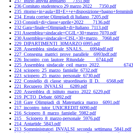
237_Inizio attività annuario___7351.pdf
236 Comitato studentesco 29 marzo 2022___7350.pdf
235_ritorno+in+aula+III+E++e+disposizione+bagno+femminil
234_Errata corrige Olimpiadi di Italiano_7205.pdf
233 Consigli+di+classe+aprile+2022____7136.pdf
232 Gara+finale+Olimpiadi+di+Italiano_7113.pdf
231 Assemblea+sindacale+CGIL+30+marzo 7070.pdf
230 Assemblea+sindacale+CISL+30+marzo__7068.pdf
229_DIPARTIMENTI_30MARZO 6995.pdf
228_Assemblea_sindacale_SNALS.___6994pdf.pdf
227_Consegna_matrici_prove_parallele__6993pdf.pdf
226_Incontro_con_lautore_Ritundale_____6744.pdf
225_Assemblea_sindacale_cgil_marzo_2022.__________6743
224_sciopero_25_marzo_famiglie_6732.pdf
223_sciopero_25_marzo_personale_6730.pdf
222_Consiglio_di_classe_straordinario_II_D.___6568.pdf
221_Recupero_INVALSI___6289.pdf
220_Assemblea_di_istituto_marzo_2022_6229.pdf
219_PCTO_Debate_6092.pdf
218_Gare_Olimpiadi_di_Matematica_marzo__6091.pdf
217_incontro_tutor_UNICREDIT 6090.pdf
216_Sciopero_8_marzo_famiglie_5982.pdf
215__Sciopero_8_marzo-personale_5976.pdf
214_Antartide_5843.pdf
213_Somministratori_INVALSI_seconda_settimana_5841.pdf