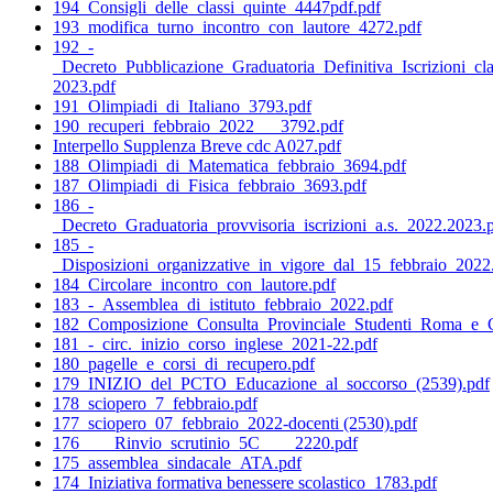
194_Consigli_delle_classi_quinte_4447pdf.pdf
193_modifica_turno_incontro_con_lautore_4272.pdf
192_-
_Decreto_Pubblicazione_Graduatoria_Definitiva_Iscrizioni_cl
2023.pdf
191_Olimpiadi_di_Italiano_3793.pdf
190_recuperi_febbraio_2022___3792.pdf
Interpello Supplenza Breve cdc A027.pdf
188_Olimpiadi_di_Matematica_febbraio_3694.pdf
187_Olimpiadi_di_Fisica_febbraio_3693.pdf
186_-
_Decreto_Graduatoria_provvisoria_iscrizioni_a.s._2022.2023.
185_-
_Disposizioni_organizzative_in_vigore_dal_15_febbraio_2022
184_Circolare_incontro_con_lautore.pdf
183_-_Assemblea_di_istituto_febbraio_2022.pdf
182_Composizione_Consulta_Provinciale_Studenti_Roma_e_Co
181_-_circ._inizio_corso_inglese_2021-22.pdf
180_pagelle_e_corsi_di_recupero.pdf
179_INIZIO_del_PCTO_Educazione_al_soccorso_(2539).pdf
178_sciopero_7_febbraio.pdf
177_sciopero_07_febbraio_2022-docenti (2530).pdf
176____Rinvio_scrutinio_5C____2220.pdf
175_assemblea_sindacale_ATA.pdf
174_Iniziativa formativa benessere scolastico_1783.pdf