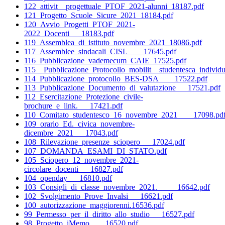
122_attivit__progettuale_PTOF_2021-alunni_18187.pdf
121_Progetto_Scuole_Sicure_2021_18184.pdf
120_Avvio_Progetti_PTOF_2021-
2022_Docenti___18183.pdf
119_Assemblea_di_istituto_novembre_2021_18086.pdf
117_Assemblee_sindacali_CISL____17645.pdf
116_Pubblicazione_vademecum_CAIE_17525.pdf
115__Pubblicazione_Protocollo_mobilit__studentesca_individ
114_Pubblicazione_protocollo_BES-DSA____17522.pdf
113_Pubblicazione_Documento_di_valutazione___17521.pdf
112_Esercitazione_Protezione_civile-
brochure_e_link.___17421.pdf
110_Comitato_studentesco_16_novembre_2021____17098.pd
109_orario_Ed._civica_novembre-
dicembre_2021___17043.pdf
108_Rilevazione_presenze_sciopero___17024.pdf
107_DOMANDA_ESAMI_DI_STATO.pdf
105_Sciopero_12_novembre_2021-
circolare_docenti___16827.pdf
104_openday___16810.pdf
103_Consigli_di_classe_novembre_2021._____16642.pdf
102_Svolgimento_Prove_Invalsi___16621.pdf
100_autorizzazione_maggiorenni.16536.pdf
99_Permesso_per_il_diritto_allo_studio___16527.pdf
98_Progetto_iMemo____16520.pdf