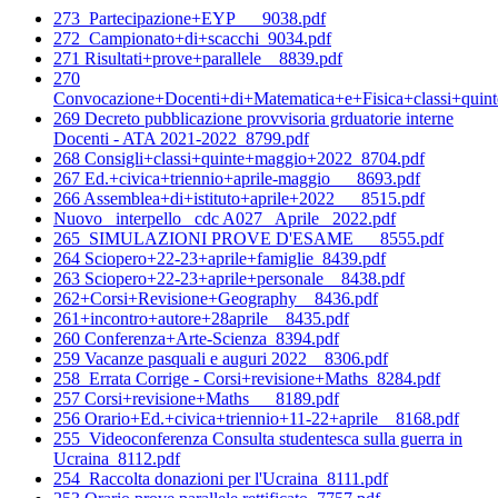
273_Partecipazione+EYP___9038.pdf
272_Campionato+di+scacchi_9034.pdf
271 Risultati+prove+parallele__8839.pdf
270
Convocazione+Docenti+di+Matematica+e+Fisica+classi+quin
269 Decreto pubblicazione provvisoria grduatorie interne
Docenti - ATA 2021-2022_8799.pdf
268 Consigli+classi+quinte+maggio+2022_8704.pdf
267 Ed.+civica+triennio+aprile-maggio___8693.pdf
266 Assemblea+di+istituto+aprile+2022___8515.pdf
Nuovo_ interpello_ cdc A027_ Aprile_ 2022.pdf
265_SIMULAZIONI PROVE D'ESAME___8555.pdf
264 Sciopero+22-23+aprile+famiglie_8439.pdf
263 Sciopero+22-23+aprile+personale__8438.pdf
262+Corsi+Revisione+Geography__8436.pdf
261+incontro+autore+28aprile__8435.pdf
260 Conferenza+Arte-Scienza_8394.pdf
259 Vacanze pasquali e auguri 2022__8306.pdf
258_Errata Corrige - Corsi+revisione+Maths_8284.pdf
257 Corsi+revisione+Maths___8189.pdf
256 Orario+Ed.+civica+triennio+11-22+aprile__8168.pdf
255_Videoconferenza Consulta studentesca sulla guerra in
Ucraina_8112.pdf
254_Raccolta donazioni per l'Ucraina_8111.pdf