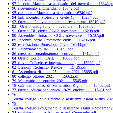
97_Incontri_Matematica_a_squadre_del_mercoled___16343.p
96_ricevimento_antimeridiano_16342.pdf
95_calendario_Matematica_a_squadre_16340.pdf
94_link_incontro_Protezione_civile_(1)___16234.pdf
93_Orario_definitivo_con_ora_di_ricevimento_16210.pdf
92__Orario_Geography_5_novembre___16209.pdf
91_Orario_Ed._civica_02-12_novembre___16208.pdf
90_Assemblea_sindacale_CGIL_novembre___16207.pdf
89_Incontro_corso_Protezione_civile.___16206.pdf
88_esercitazione_Protezione_Civile_16144.pdf
87_Potenziamento_IM____16143.pdf
86_corsi_per_organigramma_sicurezza____16142.pdf
84_Orario_Lezioni_CAIE____16068.pdf
83_rinvio_Collegio_e_integrazione_odg.___15832.pdf
82_Elezioni_Richiamo_Regole____15739.pdf
81_Assembrea_distituto_25_ottobre_2021_15685.pdf
80_collegio_ottobre_2021____15662.pdf
79_Matematica_a_squadre_2021___15545.pdf
78_calendario_corso_di_Matematica_Riglioni____15402.pdf
77_Orario_educazione_civica_18-29_ottobre_____15401.pdf
76_-
_errata_corrige__Svolgimento_e_assistenze_esami_Maths_202
75_-
_errata_corrige_svolgimento_e_assistenze_esami_Photography
74_svolgimento_e_assistenze_esami_Geography.pdf