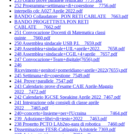
253 Orario prove parallele rettificato_7757.pdf
252 Programma+settimana+di+cogestione__7756.pdf
interpello cdc A027 Aprile 2022.pdf
BANDO Collaudatore_ PON RETI CABLATE__7663.pdf
BANDO PROGETTISTA PON RETI
CABLATE___7662.pdf
251 Convocazione Docenti di Matematica classi
quinte___7660.pdf
250 Assemblea sindacale USB P.I.__7659.pdf
249 Assemblea+sindacale+UIL+aprile+2022.___7658.pdf
248 Assemblea+sindacale+CGIL+4+aprile__7657.pdf
247 Convocazione+Team+digitale(7656).pdf
246
Ricevimento+genitori+pomeridiano+aprile+2022(7655).pdf
245 Settimana+di+cogestione_7549.pdf
244_Prove+parallele_7547.pdf
243 Calendario prove d'esame CAIE Aprile-Maggio
2022__7472.pdf
242 Calendario IGCSE Speaking Aprile 2022_7467.pdf
241 Integrazione odg consigli di classe aprile
2022___7465.pdf
240+concerto+Insieme+per+l'Ucraina__________7464.pdf
239_Adozione+libri+di+testo+2022___7463.pdf
238 Progetto PCTO LAb2go-gara di robotica___7460.pdf
Disseminazione FESR-Cablaggio Aristotele 7369.pdf