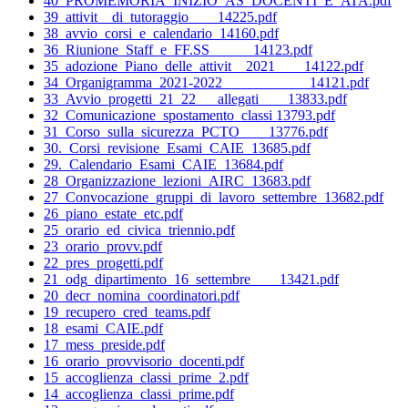
40_PROMEMORIA_INIZIO_AS_DOCENTI_E_ATA.pdf
39_attivit__di_tutoraggio____14225.pdf
38_avvio_corsi_e_calendario_14160.pdf
36_Riunione_Staff_e_FF.SS______14123.pdf
35_adozione_Piano_delle_attivit__2021____14122.pdf
34_Organigramma_2021-2022____________14121.pdf
33_Avvio_progetti_21_22___allegati____13833.pdf
32_Comunicazione_spostamento_classi 13793.pdf
31_Corso_sulla_sicurezza_PCTO____13776.pdf
30._Corsi_revisione_Esami_CAIE_13685.pdf
29._Calendario_Esami_CAIE_13684.pdf
28_Organizzazione_lezioni_AIRC_13683.pdf
27_Convocazione_gruppi_di_lavoro_settembre_13682.pdf
26_piano_estate_etc.pdf
25_orario_ed_civica_triennio.pdf
23_orario_provv.pdf
22_pres_progetti.pdf
21_odg_dipartimento_16_settembre____13421.pdf
20_decr_nomina_coordinatori.pdf
19_recupero_cred_teams.pdf
18_esami_CAIE.pdf
17_mess_preside.pdf
16_orario_provvisorio_docenti.pdf
15_accoglienza_classi_prime_2.pdf
14_accoglienza_classi_prime.pdf