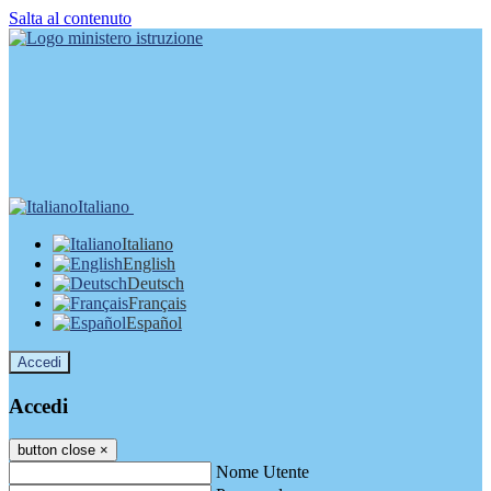
Salta al contenuto
Italiano
Italiano
English
Deutsch
Français
Español
Accedi
Accedi
button close
×
Nome Utente