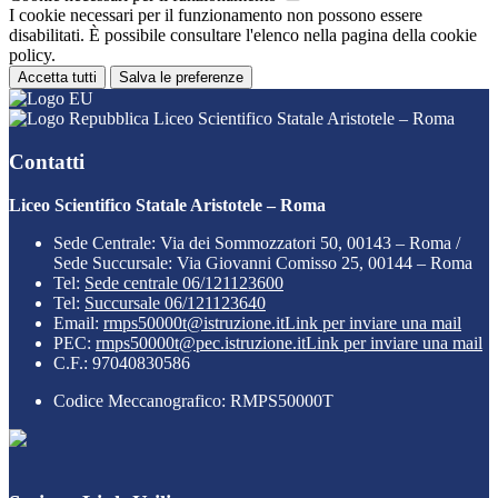
I cookie necessari per il funzionamento non possono essere
disabilitati. È possibile consultare l'elenco nella pagina della cookie
policy.
Accetta tutti
Salva le preferenze
Liceo Scientifico Statale Aristotele – Roma
Contatti
Liceo Scientifico Statale Aristotele – Roma
Sede Centrale: Via dei Sommozzatori 50, 00143 – Roma /
Sede Succursale: Via Giovanni Comisso 25, 00144 – Roma
Tel:
Sede centrale 06/121123600
Tel:
Succursale 06/121123640
Email:
rmps50000t@istruzione.it
Link per inviare una mail
PEC:
rmps50000t@pec.istruzione.it
Link per inviare una mail
C.F.: 97040830586
Codice Meccanografico: RMPS50000T