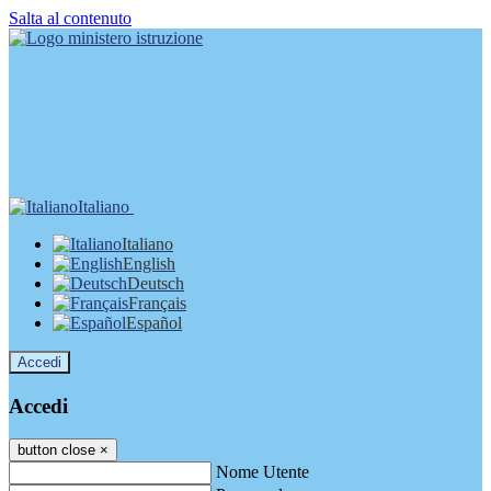
Salta al contenuto
Italiano
Italiano
English
Deutsch
Français
Español
Accedi
Accedi
button close
×
Nome Utente