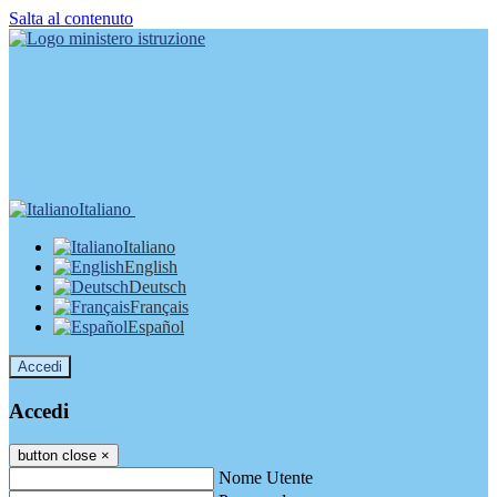
Salta al contenuto
Italiano
Italiano
English
Deutsch
Français
Español
Accedi
Accedi
button close
×
Nome Utente