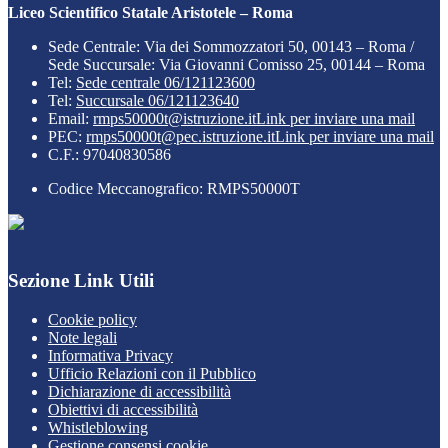
Liceo Scientifico Statale Aristotele – Roma
Sede Centrale: Via dei Sommozzatori 50, 00143 – Roma /
Sede Succursale: Via Giovanni Comisso 25, 00144 – Roma
Tel:
Sede centrale 06/121123600
Tel:
Succursale 06/121123640
Email:
rmps50000t@istruzione.it
Link per inviare una mail
PEC:
rmps50000t@pec.istruzione.it
Link per inviare una mail
C.F.: 97040830586
Codice Meccanografico: RMPS50000T
Sezione Link Utili
Cookie policy
Note legali
Informativa Privacy
Ufficio Relazioni con il Pubblico
Dichiarazione di accessibilità
Obiettivi di accessibilità
Whistleblowing
Gestione consensi cookie