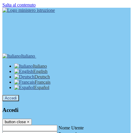
Salta al contenuto
Italiano
Italiano
English
Deutsch
Français
Español
Accedi
Accedi
button close
×
Nome Utente