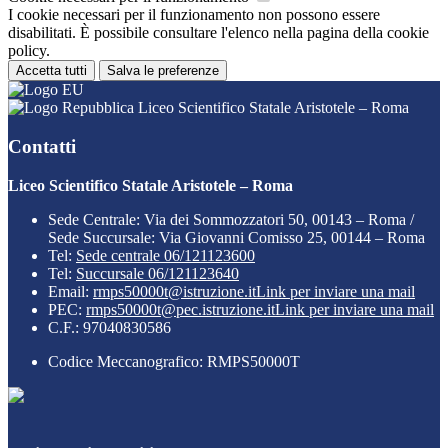
I cookie necessari per il funzionamento non possono essere
disabilitati. È possibile consultare l'elenco nella pagina della cookie
policy.
Accetta tutti
Salva le preferenze
Liceo Scientifico Statale Aristotele – Roma
Contatti
Liceo Scientifico Statale Aristotele – Roma
Sede Centrale: Via dei Sommozzatori 50, 00143 – Roma /
Sede Succursale: Via Giovanni Comisso 25, 00144 – Roma
Tel:
Sede centrale 06/121123600
Tel:
Succursale 06/121123640
Email:
rmps50000t@istruzione.it
Link per inviare una mail
PEC:
rmps50000t@pec.istruzione.it
Link per inviare una mail
C.F.: 97040830586
Codice Meccanografico: RMPS50000T